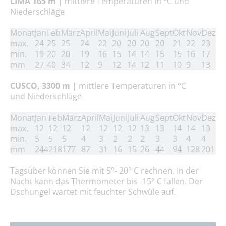
LIMA 165 m
| mittlere Temperaturen in °C und
Niederschläge
Monat
Jan
Feb
März
April
Mai
Juni
Juli
Aug
Sept
Okt
Nov
Dez
max.
24
25
25
24
22
20
20
20
20
21
22
23
min.
19
20
20
19
16
15
14
14
15
15
16
17
mm
27
40
34
12
9
12
14
12
11
10
9
13
CUSCO, 3300 m
| mittlere Temperaturen in °C
und
Niederschläge
Monat
Jan
Feb
März
April
Mai
Juni
Juli
Aug
Sept
Okt
Nov
Dez
max.
12
12
12
12
12
12
12
13
13
14
14
13
min.
5
5
5
4
3
2
2
2
3
3
4
4
mm
244
218
177
87
31
16
15
26
44
94
128
201
Tagsüber können Sie mit 5°- 20° C rechnen. In der
Nacht kann das Thermometer bis -15° C fallen. Der
Dschungel wartet mit feuchter Schwüle auf.