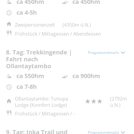
ca 450hm
ca 450hm
ca 4-5h
Zweipersonenzelt
(4350m ü.N.)
Frühstück / Mittagessen / Abendessen
8. Tag: Trekkingende |
Programmdetails
Fahrt nach
Ollantaytambo
ca 550hm
ca 900hm
ca 7-8h
Ollantaytambo: Tunupa
(2792m
Lodge (Komfort-Lodge)
ü.N.)
Frühstück / Mittagessen / -
9. Tag: Inka Trail und
Programmdetails