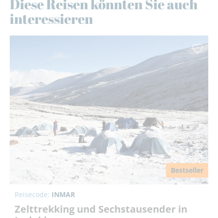
Diese Reisen könnten Sie auch
14 Tage, p.P. ab
€ 3.595,-
interessieren
Bestseller
Reisecode:
INMAR
Zelttrekking und Sechstausender in