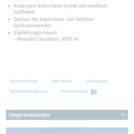
Arequipa: koloniales Juwel aus weißem
Tuffstein
Option für Alpinisten: ein leichter
Sechstausender
Gipfelmöglichkeit:
– Nevado Chachani, 6076 m
Impressionen
Ihre Reise
Leistungen
Reiseverlängerung
Kommentare
12
Impressionen