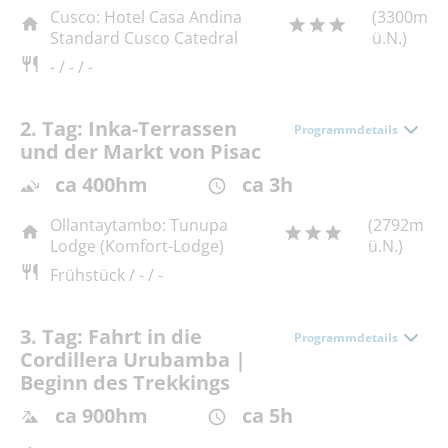
Cusco: Hotel Casa Andina
(3300m
Standard Cusco Catedral
ü.N.)
- / - / -
2. Tag: Inka-Terrassen
Programmdetails
und der Markt von Pisac
ca 400hm
ca 3h
Ollantaytambo: Tunupa
(2792m
Lodge (Komfort-Lodge)
ü.N.)
Frühstück / - / -
3. Tag: Fahrt in die
Programmdetails
Cordillera Urubamba |
Beginn des Trekkings
ca 900hm
ca 5h