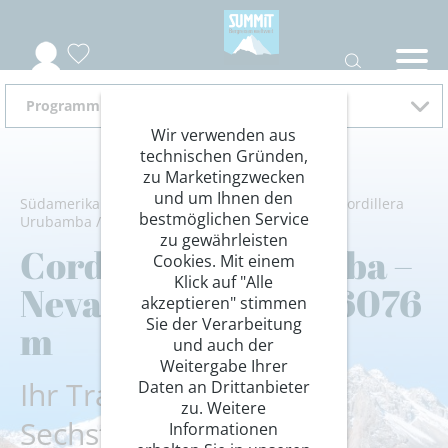
Programm 2026
Wir verwenden aus
technischen Gründen,
zu Marketingzwecken
und um Ihnen den
Südamerika
/
Peru
/
Amazonas-Machu Picchu
/
Cordillera
bestmöglichen Service
Urubamba
/
Wandern/Trekking
/
Trekkingreisen
zu gewährleisten
Cordillera Urubamba –
Cookies. Mit einem
Klick auf "Alle
Nevado Chachani, 6076
akzeptieren" stimmen
Sie der Verarbeitung
m
und auch der
Weitergabe Ihrer
Ihr Traum vom
Daten an Drittanbieter
zu. Weitere
Sechstausender –
Informationen