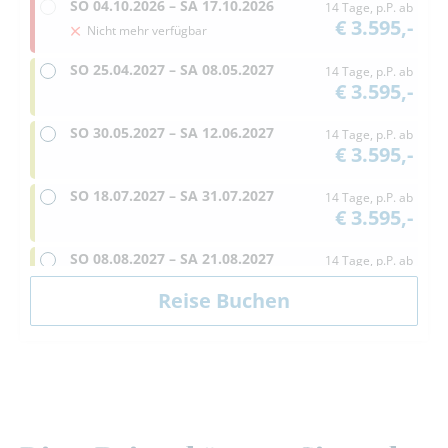
SO
04.10.2026 –
SA
17.10.2026
14 Tage, p.P. ab
€ 3.595,-
Nicht mehr verfügbar
SO
25.04.2027 –
SA
08.05.2027
14 Tage, p.P. ab
€ 3.595,-
SO
30.05.2027 –
SA
12.06.2027
14 Tage, p.P. ab
€ 3.595,-
SO
18.07.2027 –
SA
31.07.2027
14 Tage, p.P. ab
€ 3.595,-
SO
08.08.2027 –
SA
21.08.2027
14 Tage, p.P. ab
€ 3.595,-
SO
22.08.2027 –
SA
04.09.2027
14 Tage, p.P. ab
€ 3.595,-
SO
19.09.2027 –
SA
02.10.2027
14 Tage, p.P. ab
€ 3.595,-
SO
10.10.2027 –
SA
23.10.2027