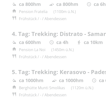
ca 800hm
ca 800hm
ca 6h
Pension Fratelia
(1100m ü.N.)
Frühstück / - / Abendessen
4. Tag: Trekking: Distrato - Sama
ca 600hm
ca 4h
ca 10km
Pension La Noi
(1450m ü.N.)
Frühstück / - / Abendessen
5. Tag: Trekking: Kerasovo - Pade
ca 1000hm
ca 1000hm
ca
Berghütte Munti Smolikas
(1120m ü.N.)
Frühstück / - / Abendessen