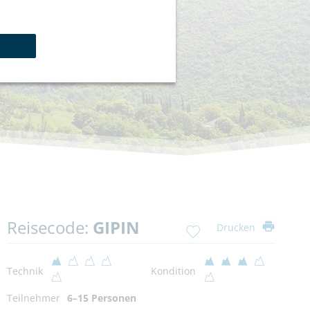
Reisecode:
GIPIN
Drucken
Technik
Kondition
Teilnehmer
6–15 Personen