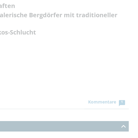
aften
lerische Bergdörfer mit traditioneller
kos-Schlucht
Kommentare
1