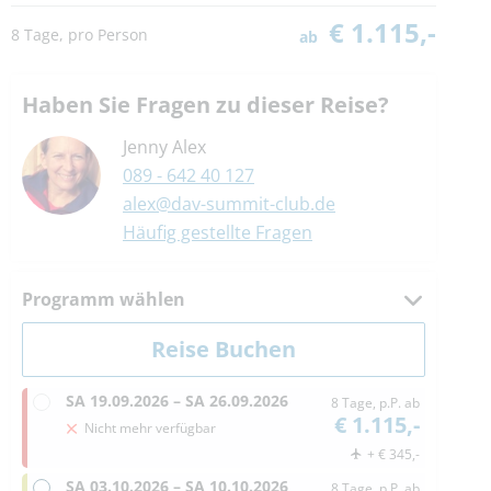
€ 1.115,-
8 Tage, pro Person
ab
Haben Sie Fragen zu dieser Reise?
Jenny Alex
089 - 642 40 127
alex@dav-summit-club.de
Häufig gestellte Fragen
Programm wählen
SA
19.09.2026 –
SA
26.09.2026
8 Tage, p.P. ab
€ 1.115,-
Nicht mehr verfügbar
+ € 345,-
SA
03.10.2026 –
SA
10.10.2026
8 Tage, p.P. ab