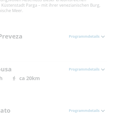
 Küstenstadt Parga – mit ihrer venezianischen Burg,
nische Meer.
 Preveza
Programmdetails
ousa
Programmdetails
h
ca 20km
rato
Programmdetails