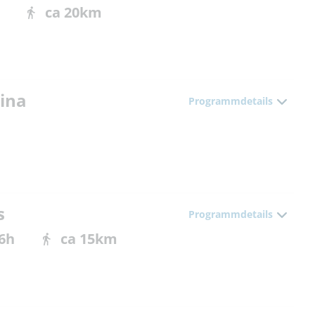
ca 20km
rina
Programmdetails
s
Programmdetails
 6h
ca 15km