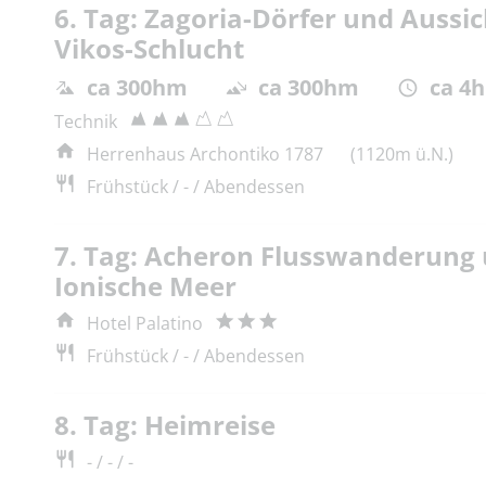
6. Tag: Zagoria-Dörfer und Aussic
Vikos-Schlucht
ca 300hm
ca 300hm
ca 4h
Technik
Herrenhaus Archontiko 1787
(1120m ü.N.)
Frühstück / - / Abendessen
7. Tag: Acheron Flusswanderung 
Ionische Meer
Hotel Palatino
Frühstück / - / Abendessen
8. Tag: Heimreise
- / - / -