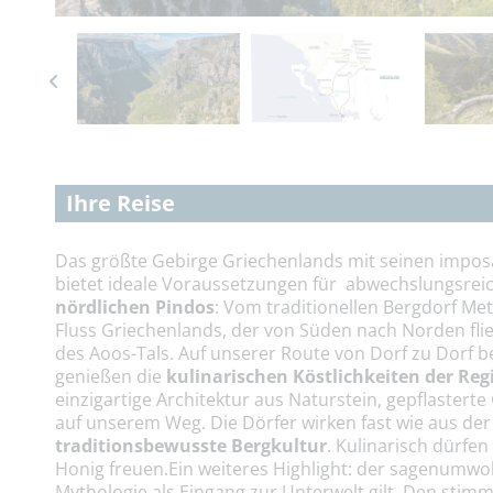
Ihre Reise
Das größte Gebirge Griechenlands mit seinen impos
bietet ideale Voraussetzungen für abwechslungsreic
nördlichen Pindos
: Vom traditionellen Bergdorf Me
Fluss Griechenlands, der von Süden nach Norden fli
des Aoos-Tals. Auf unserer Route von Dorf zu Dorf b
genießen die
kulinarischen Köstlichkeiten der Reg
einzigartige Architektur aus Naturstein, gepflaster
auf unserem Weg. Die Dörfer wirken fast wie aus der Z
traditionsbewusste Bergkultur
. Kulinarisch dürfen
Honig freuen.Ein weiteres Highlight: der sagenumw
Mythologie als Eingang zur Unterwelt gilt. Den stim