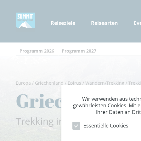
Reiseziele
Reisearten
Ev
Programm 2026
Programm 2027
Europa
/
Griechenland
/
Epirus
/
Wandern/Trekking
/
Trekk
Griechenlands
Wir verwenden aus tech
gewährleisten Cookies. Mit e
Ihrer Daten an Dri
Trekking im Pindos-Gebirge
Essentielle Cookies