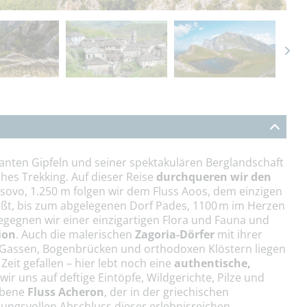
anten Gipfeln und seiner spektakulären Berglandschaft
hes Trekking. Auf dieser Reise
durchqueren wir den
tsovo, 1.250 m folgen wir dem Fluss Aoos, dem einzigen
eßt, bis zum abgelegenen Dorf Pades, 1100 m im Herzen
egegnen wir einer einzigartigen Flora und Fauna und
ion
. Auch die malerischen
Zagoria-Dörfer
mit ihrer
te Gassen, Bogenbrücken und orthodoxen Klöstern liegen
eit gefallen – hier lebt noch eine
authentische,
 wir uns auf deftige Eintöpfe, Wildgerichte, Pilze und
obene
Fluss Acheron
, der in der griechischen
mungsvollen Abschluss dieser erlebnisreichen