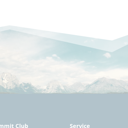
mmit Club
Service