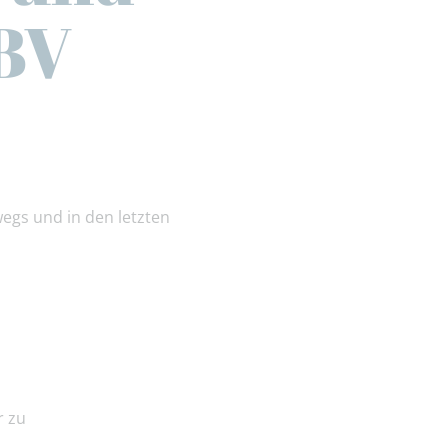
VBV
wegs und in den letzten
r zu