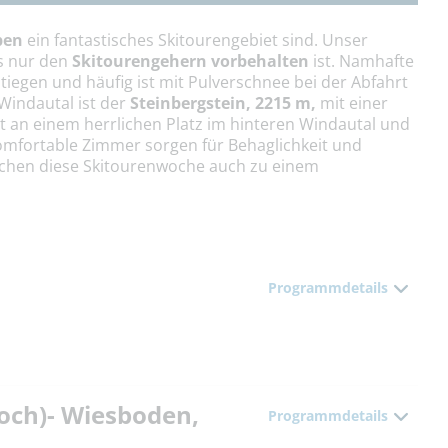
pen
ein fantastisches Skitouren­gebiet sind. Unser
as nur den
Ski­tourengehern vorbehalten
ist. Namhafte
iegen und häufig ist mit Pulverschnee bei der Abfahrt
Windautal ist der
Steinbergstein, 2215 m,
mit einer
gt an einem herrlichen Platz im hinteren Windautal und
 Komfortable Zimmer sorgen für Behaglichkeit und
chen diese Skitourenwoche auch zu einem
Programmdetails
och)- Wiesboden,
Programmdetails