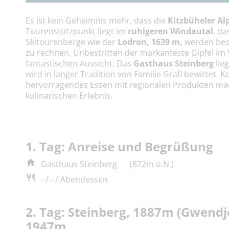
Es ist kein Geheimnis mehr, dass die
Kitzbüheler Al
Tourenstützpunkt liegt im
ruhigeren Windautal
, d
Skitourenberge wie der
Lodron, 1639 m,
werden best
zu rechnen. Unbestritten der markanteste Gipfel im 
fantastischen Aussicht. Das
Gasthaus Steinberg
lie
wird in langer Tradition von Familie Grafl bewirtet.
hervorragendes Essen mit regionalen Produkten ma
kulinarischen Erlebnis.
1. Tag: Anreise und Begrüßung
Gasthaus Steinberg
(872m ü.N.)
- / - / Abendessen
2. Tag: Steinberg, 1887m (Gwendj
1947m