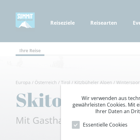
Reiseziele
Reisearten
Ev
Ihre Reise
Europa
/
Österreich
/
Tirol
/
Kitzbüheler Alpen
/
Winterspor
Skitouren im 
Wir verwenden aus tech
gewährleisten Cookies. Mit e
Ihrer Daten an Dri
Mit Gasthaus in den Kitzbüh
Essentielle Cookies