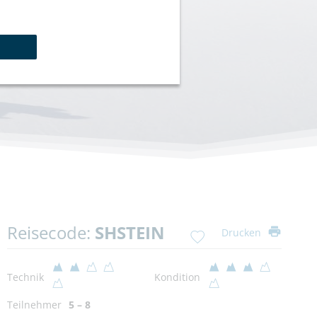
Reisecode:
SHSTEIN
Drucken
Technik
Kondition
Teilnehmer
5 – 8