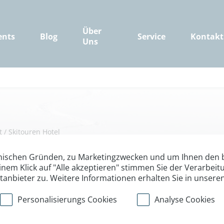
Über
ents
Blog
Service
Kontakt
Uns
t
/
Skitouren Hotel
Naturschongebie
nischen Gründen, zu Marketingzwecken und um Ihnen den b
inem Klick auf "Alle akzeptieren" stimmen Sie der Verarbe
ttanbieter zu. Weitere Informationen erhalten Sie in unsere
eler Alpen
Personalisierungs Cookies
Analyse Cookies