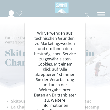
Wir verwenden aus
Europa
/
Frankreich-Schweiz
/
Auvergne
/
Mont Blanc
/
technischen Gründen,
Wintersport
/
Skitouren Hotel
zu Marketingzwecken
und um Ihnen den
Skitourenparadies in
bestmöglichen Service
Chamonix
zu gewährleisten
Cookies. Mit einem
Klick auf "Alle
akzeptieren" stimmen
Sie der Verarbeitung
und auch der
Weitergabe Ihrer
Daten an Drittanbieter
zu. Weitere
Skitouren vor der Kulisse des Mont Blanc
Informationen
La Chaumiere Mountain Lodge als Basecamp