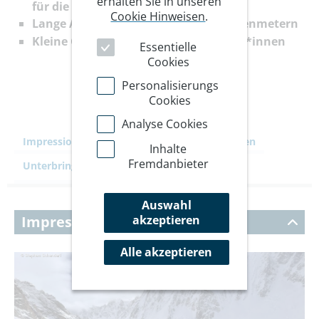
erhalten Sie in unseren
für die Tourentage
Cookie Hinweisen
.
Lange Abfahrten von bis zu 2700 Höhenmetern
Kleine Gruppe! Maximal 6 Teilnehmer*innen
Essentielle
Cookies
Personalisierungs
Cookies
Analyse Cookies
Impressionen
Ihre Reise
Leistungen
Inhalte
Fremdanbieter
Unterbringung
Kommentare
Auswahl
akzeptieren
Impressionen
Alle akzeptieren