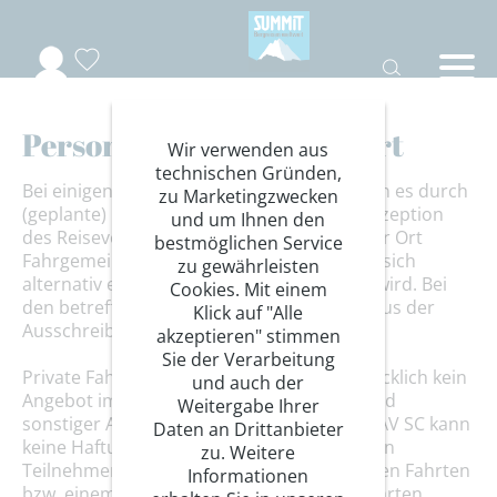
Personentransport vor Ort
Wir verwenden aus
technischen Gründen,
Bei einigen unserer Reiseprogrammen kann es durch
zu Marketingzwecken
(geplante) Ortswechsel oder durch die Konzeption
und um Ihnen den
des Reiseverlaufs erforderlich sein, dass vor Ort
bestmöglichen Service
Fahrgemeinschaften gebildet werden oder sich
zu gewährleisten
alternativ ein Taxi (gegen Gebühr) bestellt wird. Bei
Cookies. Mit einem
den betreffenden Programmen geht dies aus der
Klick auf "Alle
Ausschreibung hervor.
akzeptieren" stimmen
Sie der Verarbeitung
Private Fahrgemeinschaften stellen ausdrücklich kein
und auch der
Angebot im Rahmen der Pauschalreisen und
Weitergabe Ihrer
sonstiger Angebote des DAV SC dar. Der DAV SC kann
Daten an Drittanbieter
keine Haftungen bezüglich der zwischen den
zu. Weitere
Teilnehmer*innen eigenständig vereinbarten Fahrten
Informationen
bzw. einem Nichtzustandekommen von Fahrten