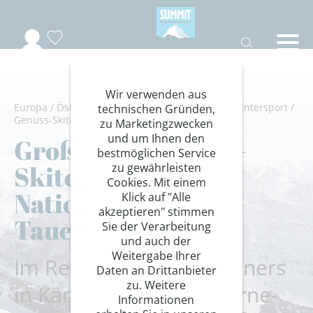
Wir verwenden aus
Europa
/
Österreich
/
Kärnten
/
Hohe Tauern
/
Wintersport
/
technischen Gründen,
Genuss-Skitouren
zu Marketingzwecken
und um Ihnen den
Großartige Genuss-
bestmöglichen Service
Skitouren im
zu gewährleisten
Cookies. Mit einem
Nationalpark Hohe
Klick auf "Alle
akzeptieren" stimmen
Tauern
Sie der Verarbeitung
und auch der
Weitergabe Ihrer
Im Reich des Großglockners
Daten an Drittanbieter
zu. Weitere
in Kärnten mit Drei-Sterne-
Informationen