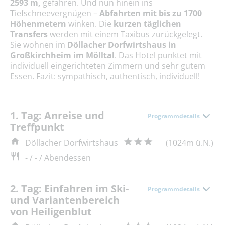
2593 m,
gefahren. Und nun hinein ins
Tiefschneevergnügen –
Abfahrten mit bis zu 1700
Höhenmetern
winken. Die
kurzen täglichen
Transfers
werden mit einem Taxibus zurückgelegt.
Sie wohnen im
Döllacher Dorfwirtshaus in
Großkirchheim im Mölltal
. Das Hotel punktet mit
individuell eingerichteten Zimmern und sehr gutem
Essen. Fazit: sympathisch, authentisch, individuell!
1. Tag: Anreise und
Programmdetails
Treffpunkt
Döllacher Dorfwirtshaus
(1024m ü.N.)
- / - / Abendessen
2. Tag: Einfahren im Ski-
Programmdetails
und Variantenbereich
von Heiligenblut