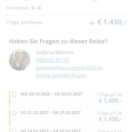
Teilnehmer
5 – 8
€ 1.430,-
7 Tage, pro Person
ab
Haben Sie Fragen zu dieser Reise?
Stefanie Behrens
089/642 40 103
behrens@dav-summit-club.de
Häufig gestellte Fragen
MO
28.12.2026 –
SO
03.01.2027
7 Tage, p.P. ab
€ 1.430,-
SO
21.02.2027 –
SA
27.02.2027
7 Tage, p.P. ab
€ 1.430,-
SO
14.03.2027 –
SA
20.03.2027
7 Tage, p.P. ab