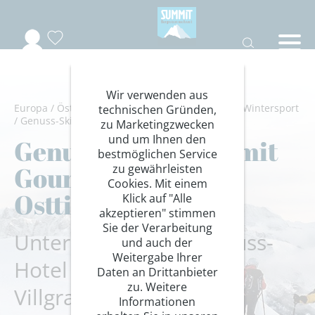
Wir verwenden aus
Europa
/
Österreich
/
Osttirol
/
Villgrater Berge
/
Wintersport
technischen Gründen,
/
Genuss-Skitouren
zu Marketingzwecken
und um Ihnen den
Genuss-Skitouren mit
bestmöglichen Service
Gourmet-Hotel in
zu gewährleisten
Cookies. Mit einem
Osttirol
Klick auf "Alle
akzeptieren" stimmen
Sie der Verarbeitung
Unterbringung im Genuss-
und auch der
Weitergabe Ihrer
Hotel Gannerhof im
Daten an Drittanbieter
zu. Weitere
Villgratental
Informationen