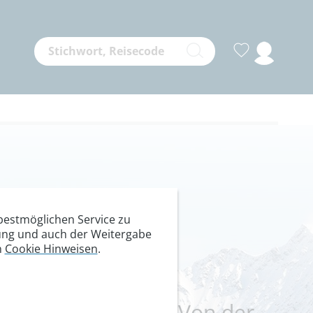
nertaler
estmöglichen Service zu
itung und auch der Weitergabe
n
Cookie Hinweisen
.
er für Einsteiger: Von der