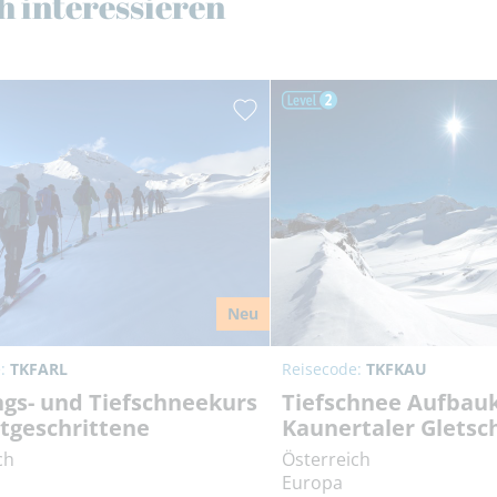
h interessieren
Neu
e:
TKFARL
Reisecode:
TKFKAU
ngs- und Tiefschneekurs
Tiefschnee Aufbau
rtgeschrittene
Kaunertaler Gletsc
ch
Österreich
Europa