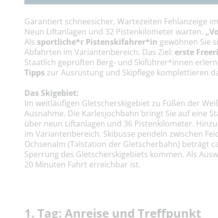
Garantiert schneesicher, Wartezeiten Fehlanzeige i
Neun Liftanlagen und 32 Pistenkilometer warten.
„Vo
Als
sportliche*r Pistenskifahrer*in
gewöhnen Sie si
Abfahrten im Variantenbereich. Das Ziel:
erste Freer
Staatlich geprüften Berg- und Skiführer*innen erlern
Tipps
zur Ausrüstung und Skipflege komplettieren d
Das Skigebiet:
Im weitläufigen Gletscherskigebiet zu Füßen der Wei
Ausnahme. Die Karlesjochbahn bringt Sie auf eine S
über neun Liftanlagen und 36 Pistenkilometer. Hin
im Variantenbereich. Skibusse pendeln zwischen Feic
Ochsenalm (Talstation der Gletscherbahn) beträgt ca
Sperrung des Gletscherskigebiets kommen. Als Auswei
20 Minuten Fahrt erreichbar ist.
1. Tag: Anreise und Treffpunkt