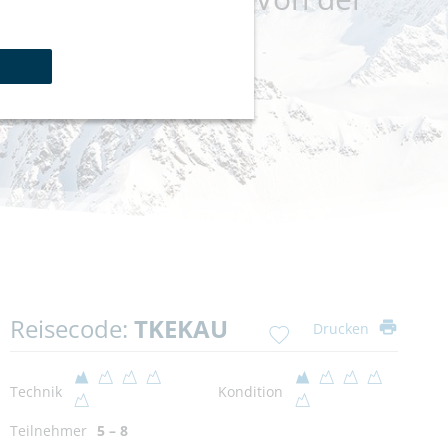
Reisecode:
TKEKAU
Drucken
Technik
Kondition
Teilnehmer
5 – 8