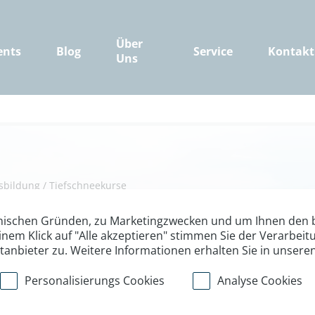
Über
ents
Blog
Service
Kontakt
Uns
sbildung
/
Tiefschneekurse
rundkurs am Kau
nischen Gründen, zu Marketingzwecken und um Ihnen den b
inem Klick auf "Alle akzeptieren" stimmen Sie der Verarbe
ttanbieter zu. Weitere Informationen erhalten Sie in unsere
Personalisierungs Cookies
Analyse Cookies
s Level 1 am Kaunertaler Gletsch