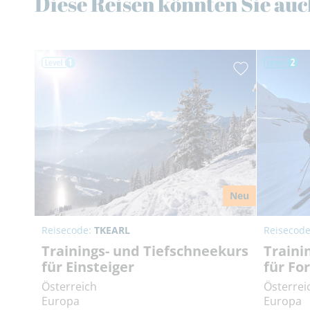
Diese Reisen könnten Sie auc
Neu
Reisecode:
TKEARL
Reisecod
Trainings- und Tiefschneekurs
Traini
für Einsteiger
für Fo
Österreich
Österrei
Europa
Europa