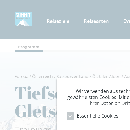
Reiseziele
Reisearten
Ev
Programm
Europa
/
Österreich
/
Salzburger Land
/
Ötztaler Alpen
/
Au
Tiefschnee G
Wir verwenden aus tech
gewährleisten Cookies. Mit e
Gletscher
Ihrer Daten an Dri
Essentielle Cookies
Trainings- und Tiefschneekur