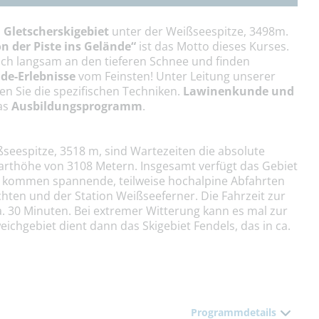
m
Gletscherskigebiet
unter der Weißseespitze, 3498m.
n der Piste ins Gelände“
ist das Motto dieses Kurses.
ch langsam an den tieferen Schnee und finden
ide-Erlebnisse
vom Feinsten! Unter Leitung unserer
en Sie die spezifischen Techniken.
Lawinenkunde und
as
Ausbildungsprogramm
.
ßseespitze, 3518 m, sind Wartezeiten die absolute
tarthöhe von 3108 Metern. Insgesamt verfügt das Gebiet
zu kommen spannende, teilweise hochalpine Abfahrten
hten und der Station Weißseeferner. Die Fahrzeit zur
. 30 Minuten. Bei extremer Witterung kann es mal zur
chgebiet dient dann das Skigebiet Fendels, das in ca.
Programmdetails