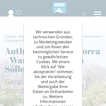
Wir verwenden aus
Europa
/
Mallorca-Spanien
/
Mallorca
/
Serra de Tramuntana
technischen Gründen,
/
Wandern/Trekking
/
Insel- /Küstenwanderungen
zu Marketingzwecken
und um Ihnen den
Authentisches Mallorca
bestmöglichen Service
- Wandern rund um
zu gewährleisten
Cookies. Mit einem
Sóller
Klick auf "Alle
akzeptieren" stimmen
Sie der Verarbeitung
Ganz entspannt mit
und auch der
Weitergabe Ihrer
Standorthotel
Daten an Drittanbieter
zu. Weitere
Informationen