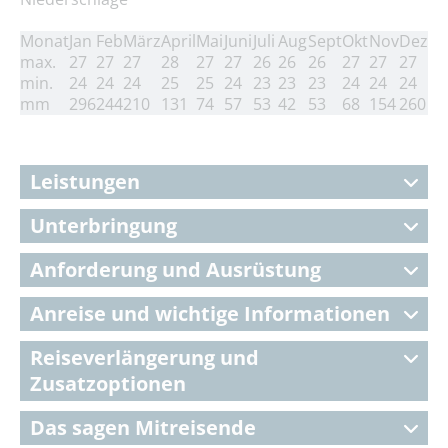
Monat
Jan
Feb
März
April
Mai
Juni
Juli
Aug
Sept
Okt
Nov
Dez
max.
27
27
27
28
27
27
26
26
26
27
27
27
min.
24
24
24
25
25
24
23
23
23
24
24
24
mm
296
244
210
131
74
57
53
42
53
68
154
260
Leistungen
Unterbringung
Anforderung und Ausrüstung
Anreise und wichtige Informationen
Reiseverlängerung und
Zusatzoptionen
Das sagen Mitreisende