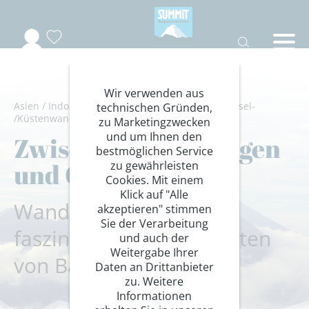
Wir verwenden aus
Asien
/
Indonesien
/
Bali
/
Wandern/Trekking
/
Insel-
technischen Gründen,
/Küstenwanderungen
zu Marketingzwecken
und um Ihnen den
Zwischen Feuerbergen
bestmöglichen Service
und Göttergärten
zu gewährleisten
Cookies. Mit einem
Klick auf "Alle
Wanderreise durch die
akzeptieren" stimmen
Sie der Verarbeitung
faszinierenden Inselwelten
und auch der
Weitergabe Ihrer
von Bali und Java
Daten an Drittanbieter
zu. Weitere
Informationen