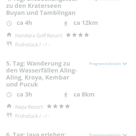
zu den Kraterseen
Buyan und Tamblingan
ca 4h
ca 12km
Handara Golf Resort
Frühstück / - / -
5. Tag: Wanderung zu
Programmdetails
den Wasserfällen Aling-
Aling, Kroya, Kembar
und Pucuk
ca 3h
ca 8km
Naya Resort
Frühstück / - / -
6. Tag: Java erleben:
Programmdetails