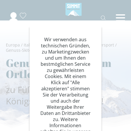
Wir verwenden aus
Europa
/
Italien
/
Südtirol
/
Ortler Gruppe
/
Wintersport
/
technischen Gründen,
Genuss-Skitouren
zu Marketingzwecken
und um Ihnen den
Genuss-Skitouren im
bestmöglichen Service
Ortlergebiet
zu gewährleisten
Cookies. Mit einem
Klick auf "Alle
zu Füßen von Ortler,
akzeptieren" stimmen
Sie der Verarbeitung
Königsspitze und Zebrù!
und auch der
Weitergabe Ihrer
Daten an Drittanbieter
zu. Weitere
Informationen