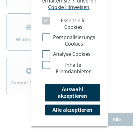
erhalten Sie in unseren
Cookie Hinweisen
.
>
>
Essentielle
Cookies
Personalisierungs
Wintersport
Wandern/Trekking
Cookies
Analyse Cookies
>
>
Inhalte
Fremdanbieter
Summit Specials
Rad
Auswahl
akzeptieren
Alle akzeptieren
Alle