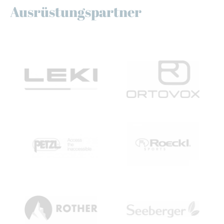
Ausrüstungspartner