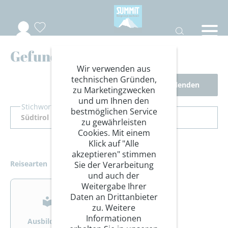
Gefundene Reisen
Wir verwenden aus
technischen Gründen,
Filter ausblenden
zu Marketingzwecken
und um Ihnen den
Stichwort Suche
bestmöglichen Service
zu gewährleisten
Cookies. Mit einem
Klick auf "Alle
akzeptieren" stimmen
Reisearten
Sie der Verarbeitung
und auch der
>
>
Weitergabe Ihrer
Daten an Drittanbieter
zu. Weitere
Informationen
Ausbildung
Bergsteigen