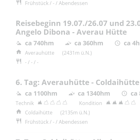
Frühstück / - / Abendessen
Reisebeginn 19.07./26.07 und 23.0
Angelo Dibona - Averau Hütte
ca 740hm
ca 360hm
ca 4h
Averauhütte
(2431m ü.N.)
- / - / -
6. Tag: Averauhütte - Coldaihütte
ca 1100hm
ca 1340hm
ca 
Technik
Kondition
Coldaihütte
(2135m ü.N.)
Frühstück / - / Abendessen