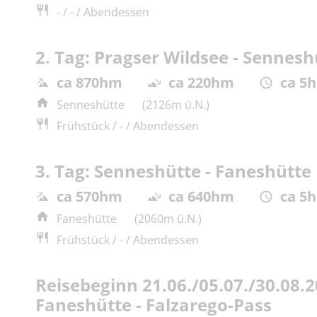
- / - / Abendessen
2. Tag: Pragser Wildsee - Sennesh
ca 870hm
ca 220hm
ca 5h
Senneshütte
(2126m ü.N.)
Frühstück / - / Abendessen
3. Tag: Senneshütte - Faneshütte
ca 570hm
ca 640hm
ca 5h
Faneshütte
(2060m ü.N.)
Frühstück / - / Abendessen
Reisebeginn 21.06./05.07./30.08.2
Faneshütte - Falzarego-Pass