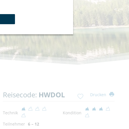
Reisecode:
HWDOL
Drucken
Technik
Kondition
Teilnehmer
6 – 12