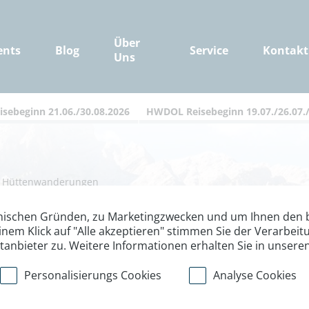
Über
ents
Blog
Service
Kontakt
Uns
sebeginn 21.06./30.08.2026
HWDOL Reisebeginn 19.07./26.07./
/
Hüttenwanderungen
-Höhenweg: Prag
nischen Gründen, zu Marketingzwecken und um Ihnen den b
inem Klick auf "Alle akzeptieren" stimmen Sie der Verarbe
ttanbieter zu. Weitere Informationen erhalten Sie in unsere
Personalisierungs Cookies
Analyse Cookies
Nr. 1 von Südtirol bis in die C