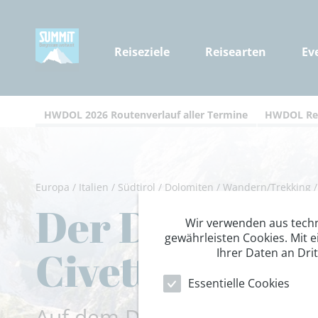
Reiseziele
Reisearten
Ev
HWDOL 2026 Routenverlauf aller Termine
HWDOL Rei
Europa
/
Italien
/
Südtirol
/
Dolomiten
/
Wandern/Trekking
Der Dolomiten
Wir verwenden aus tech
gewährleisten Cookies. Mit e
Civetta
Ihrer Daten an Dri
Essentielle Cookies
Auf dem Dolomiten-Höhenweg 