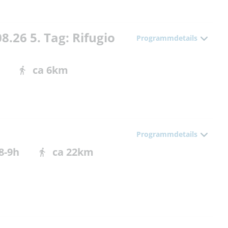
8.26 5. Tag: Rifugio
Programmdetails
ca 6km
Programmdetails
8-9h
ca 22km