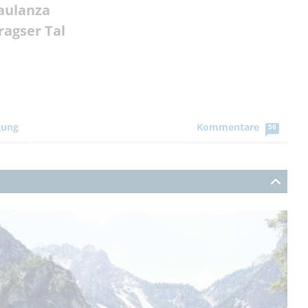
taulanza
ragser Tal
gung
Kommentare
56