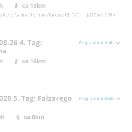
h
ca 13km
Col die Galina(Termin Abreise 05.07.)
(2105m ü.N.)
08.26 4. Tag:
Programmdetails
na
h
ca 16km
026 5. Tag: Falzarego
Programmdetails
4h
ca 6km