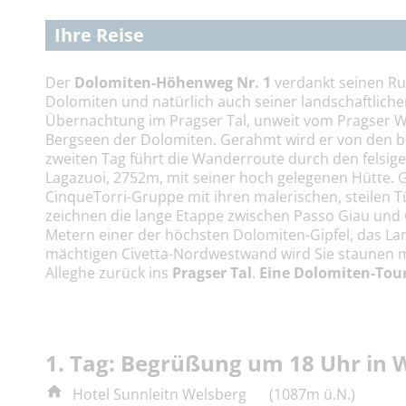
Ihre Reise
Der
Dolomiten-Höhenweg Nr. 1
verdankt seinen Ruf
Dolomiten und natürlich auch seiner landschaftlichen
Übernachtung im Pragser Tal, unweit vom Pragser W
Bergseen der Dolomiten. Gerahmt wird er von den 
zweiten Tag führt die Wanderroute durch den felsig
Lagazuoi, 2752m, mit seiner hoch gelegenen Hütte. 
CinqueTorri-Gruppe mit ihren malerischen, steilen T
zeichnen die lange Etappe zwischen Passo Giau und 
Metern einer der höchsten Dolomiten-Gipfel, das La
mächtigen Civetta-Nordwestwand wird Sie staunen m
Alleghe zurück ins
Pragser Tal
.
Eine Dolomiten-Tou
1. Tag: Begrüßung um 18 Uhr in 
Hotel Sunnleitn Welsberg
(1087m ü.N.)