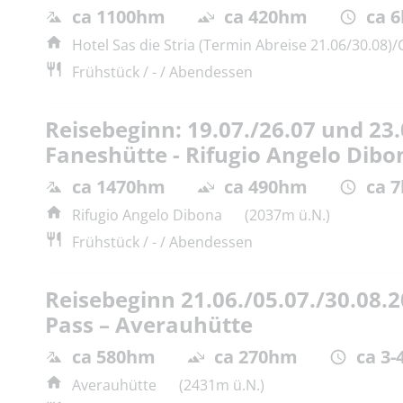
ca 1100hm
ca 420hm
ca 6
Hotel Sas die Stria (Termin Abreise 21.06/30.08)/
Frühstück / - / Abendessen
Reisebeginn: 19.07./26.07 und 23.
Faneshütte - Rifugio Angelo Dibo
ca 1470hm
ca 490hm
ca 7
Rifugio Angelo Dibona
(2037m ü.N.)
Frühstück / - / Abendessen
Reisebeginn 21.06./05.07./30.08.2
Pass – Averauhütte
ca 580hm
ca 270hm
ca 3-
Averauhütte
(2431m ü.N.)