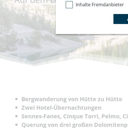
Inhalte Fremdanbieter
Bergwanderung von Hütte zu Hütte
Zwei Hotel-Übernachtungen
Sennes-Fanes, Cinque Torri, Pelmo, C
Querung von drei großen Dolomitenp