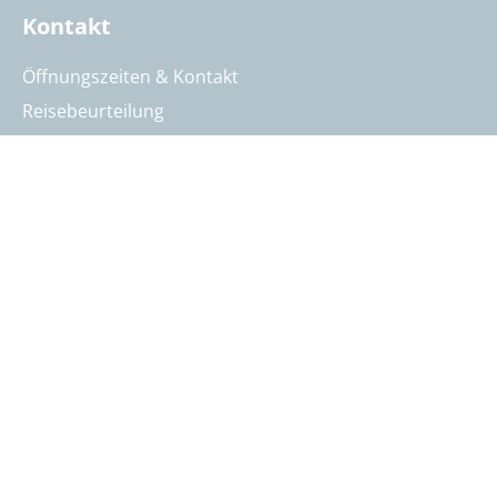
Kontakt
Öffnungszeiten & Kontakt
Reisebeurteilung
Katalog anfordern
Reisegutschein bestellen
Summit Intern
AGB
Datenschutz