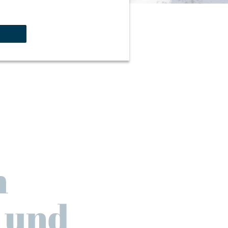
m
- und