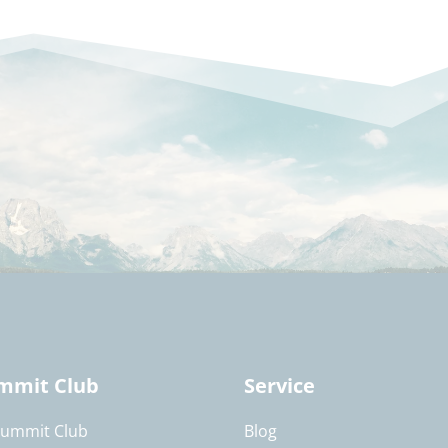
mmit Club
Service
Summit Club
Blog