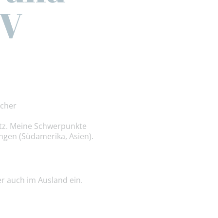
BV
acher
atz. Meine Schwerpunkte
ngen (Südamerika, Asien).
er auch im Ausland ein.