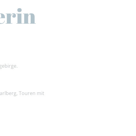
erin
gebirge.
rlberg, Touren mit