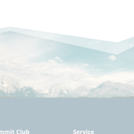
mmit Club
Service