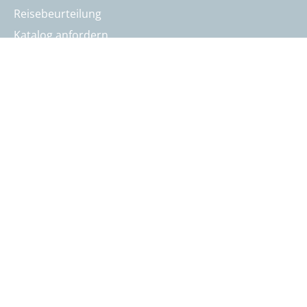
Reisebeurteilung
Katalog anfordern
Reisegutschein bestellen
Summit Intern
AGB
Datenschutz
Nutzungsbedingungen
Nutzungsbedingungen Mitfahrgelegenheit
Cookies