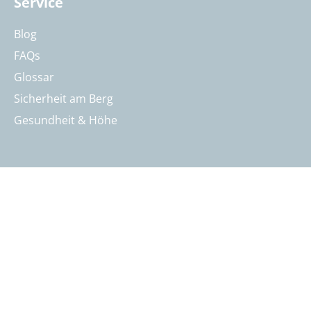
Service
Blog
FAQs
Glossar
Sicherheit am Berg
Gesundheit & Höhe
Kontakt
Öffnungszeiten & Kontakt
Reisebeurteilung
Katalog anfordern
Reisegutschein bestellen
Summit Intern