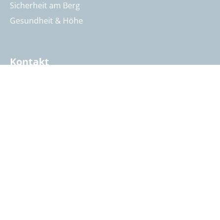
Sicherheit am Berg
Gesundheit & Höhe
Kontakt
Öffnungszeiten & Kontakt
Reisebeurteilung
Katalog anfordern
Reisegutschein bestellen
Summit Intern