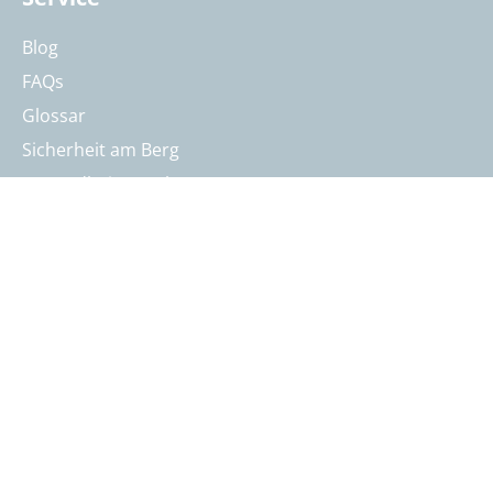
Blog
FAQs
Glossar
Sicherheit am Berg
Gesundheit & Höhe
Kontakt
Öffnungszeiten & Kontakt
Reisebeurteilung
Katalog anfordern
Reisegutschein bestellen
Summit Intern