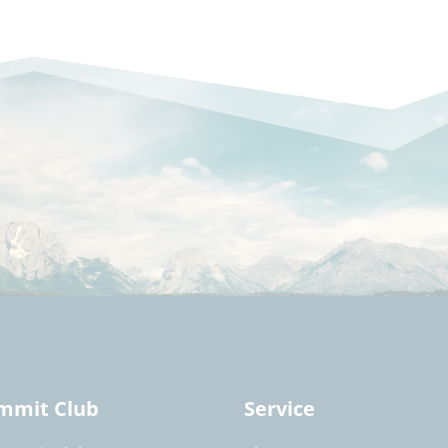
mmit Club
Service