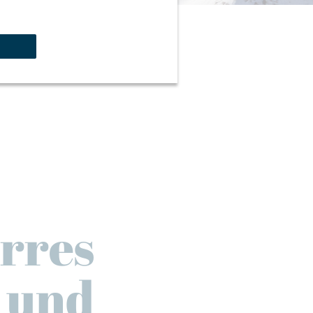
rres
- und