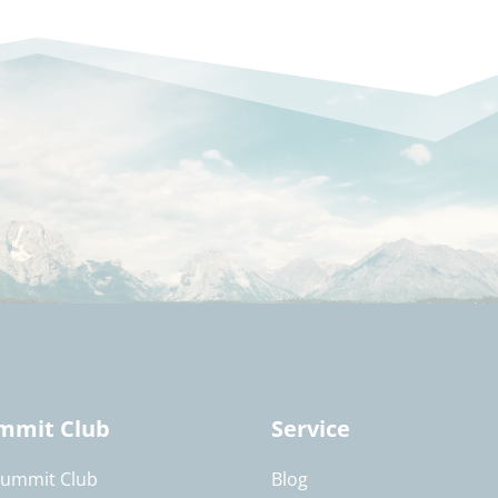
mmit Club
Service
Summit Club
Blog