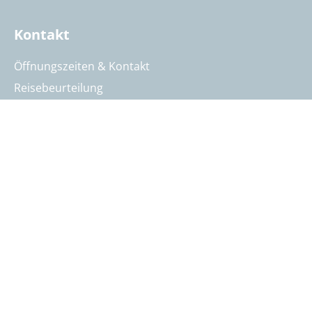
Kontakt
Öffnungszeiten & Kontakt
Reisebeurteilung
Katalog anfordern
Reisegutschein bestellen
Summit Intern
AGB
Datenschutz