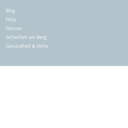
Blog
FAQs
Glossar
Sicherheit am Berg
Gesundheit & Höhe
Kontakt
Öffnungszeiten & Kontakt
Reisebeurteilung
Katalog anfordern
Reisegutschein bestellen
Summit Intern