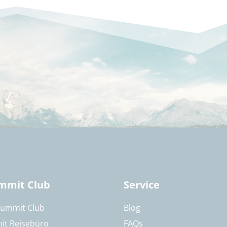
mmit Club
Service
Summit Club
Blog
it Reisebüro
FAQs