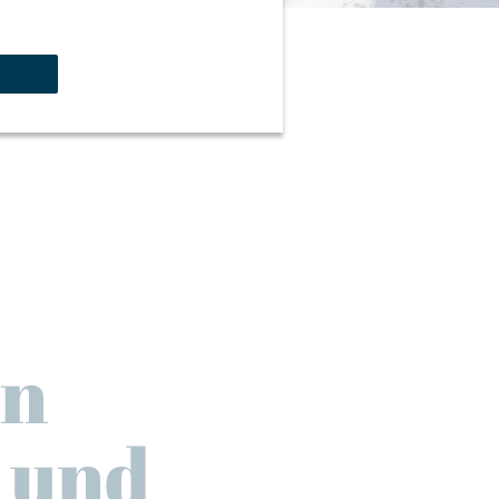
nn
- und