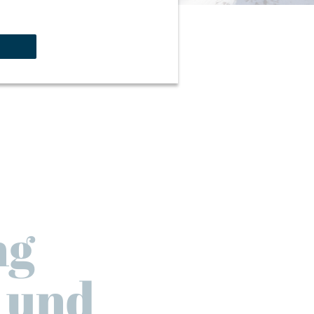
ng
- und