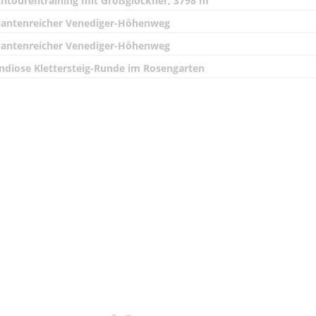
htourentraining mit Großglockner, 3798 m
iantenreicher Venediger-Höhenweg
iantenreicher Venediger-Höhenweg
ndiose Klettersteig-Runde im Rosengarten