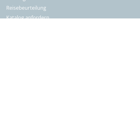
Reisebeurteilung
Katalog anfordern
Reisegutschein bestellen
Summit Intern
AGB
Datenschutz
Nutzungsbedingungen
Nutzungsbedingungen Mitfahrgelegenheit
Cookies