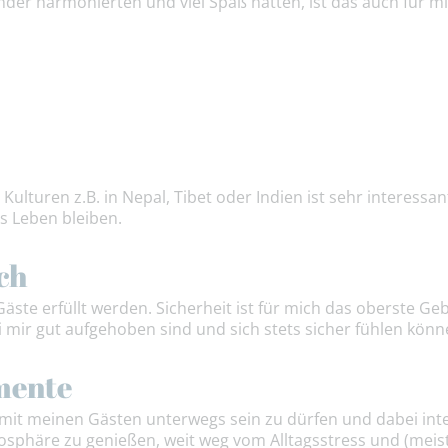
nder harmonierten und viel Spaß hatten, ist das auch für mic
lturen z.B. in Nepal, Tibet oder Indien ist sehr interessan
`s Leben bleiben.
ch
ste erfüllt werden. Sicherheit ist für mich das oberste Gebo
i mir gut aufgehoben sind und sich stets sicher fühlen könn
mente
it meinen Gästen unterwegs sein zu dürfen und dabei intensi
osphäre zu genießen, weit weg vom Alltagsstress und (meis