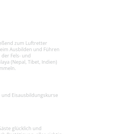
eßend zum Luftretter
 beim Ausbilden und Führen
der Fels- und
ya (Nepal, Tibet, Indien)
sammeln.
s- und Eisausbildungskurse
äste glücklich und