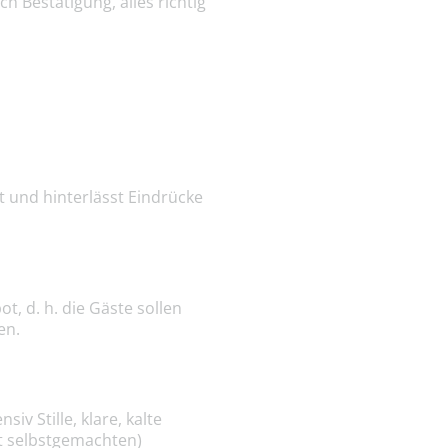
h Bestätigung, alles richtig
t und hinterlässt Eindrücke
t, d. h. die Gäste sollen
en.
v Stille, klare, kalte
t selbstgemachten)