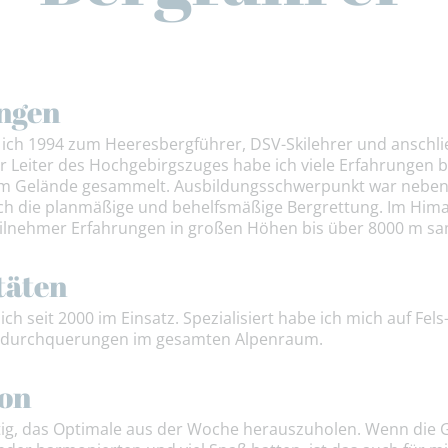
ngen
ich 1994 zum Heeresbergführer, DSV-Skilehrer und anschli
ger Leiter des Hochgebirgszuges habe ich viele Erfahrungen
m Gelände gesammelt. Ausbildungsschwerpunkt war neben 
ch die planmäßige und behelfsmäßige Bergrettung. Im Himala
steilnehmer Erfahrungen in großen Höhen bis über 8000 m 
täten
h seit 2000 im Einsatz. Spezialisiert habe ich mich auf Fel
-durchquerungen im gesamten Alpenraum.
ion
tig, das Optimale aus der Woche herauszuholen. Wenn die G