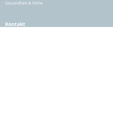
Gesundheit & Höhe
Kontakt
Öffnungszeiten & Kontakt
Reisebeurteilung
Katalog anfordern
Reisegutschein bestellen
Summit Intern