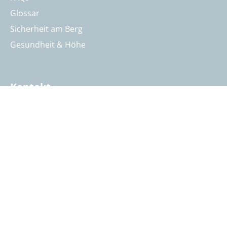
Glossar
Sicherheit am Berg
Gesundheit & Höhe
Kontakt
Öffnungszeiten & Kontakt
Reisebeurteilung
Katalog anfordern
Reisegutschein bestellen
Summit Intern