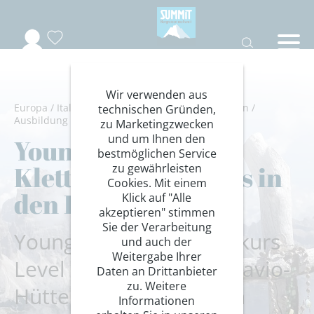
Wir verwenden aus
Europa
/
Italien
/
Südtirol
/
Dolomiten-Drei Zinnen
/
technischen Gründen,
Ausbildung
/
Kletterkurse
zu Marketingzwecken
und um Ihnen den
Young Summits:
bestmöglichen Service
Klettern Grundkurs in
zu gewährleisten
Cookies. Mit einem
den Dolomiten
Klick auf "Alle
akzeptieren" stimmen
Sie der Verarbeitung
Young Summits Kletterkurs
und auch der
Weitergabe Ihrer
Level 1 auf der Fonda-Savio-
Daten an Drittanbieter
zu. Weitere
Hütte in den Dolomiten
Informationen