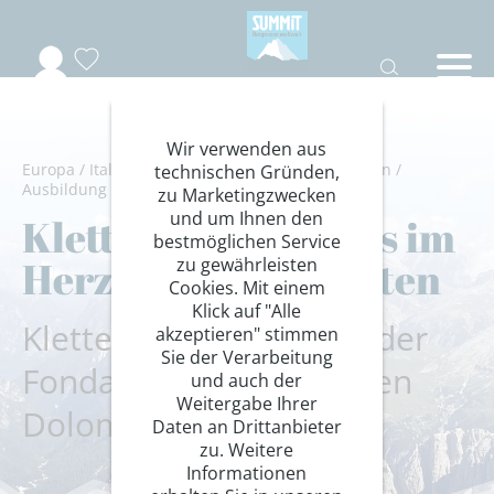
Wir verwenden aus
Europa
/
Italien
/
Südtirol
/
Dolomiten-Drei Zinnen
/
technischen Gründen,
Ausbildung
/
Kletterkurse
zu Marketingzwecken
und um Ihnen den
Klettern Grundkurs im
bestmöglichen Service
Herzen der Dolomiten
zu gewährleisten
Cookies. Mit einem
Klick auf "Alle
Kletterkurs Level 1 auf der
akzeptieren" stimmen
Sie der Verarbeitung
Fonda-Savio-Hütte in den
und auch der
Weitergabe Ihrer
Dolomiten
Daten an Drittanbieter
zu. Weitere
Informationen