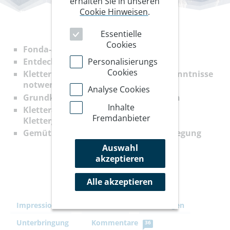
erhalten Sie in unseren
Cookie Hinweisen
.
Essentielle
Cookies
Fonda-Savio-Hütte
Personalisierungs
Entdecken Sie Ihre Felsleidenschaft
Cookies
Kletterkurs für Anfänger, keine Vorkenntnisse
notwendig
Analyse Cookies
Grundkurs im Fels bei den Drei Zinnen
Inhalte
Kletterausbildung in hüttennahen
Fremdanbieter
Klettergärten
Gemütliche Hütte, erstklassige Verpflegung
Auswahl
akzeptieren
Alle akzeptieren
Impressionen
Ihre Reise
Leistungen
Unterbringung
Kommentare
36