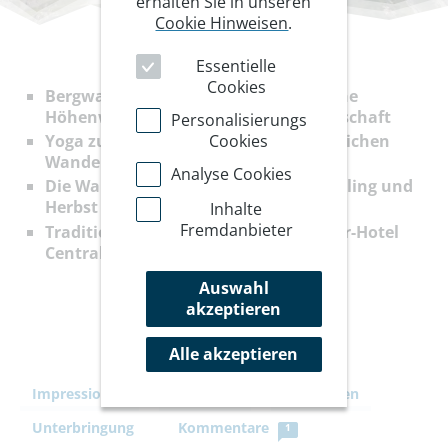
erhalten Sie in unseren
Cookie Hinweisen
.
Essentielle
Cookies
Bergwanderungen und aussichtsreiche
Höhenwege in einmaliger Kulturlandschaft
Personalisierungs
Cookies
Yoga zur Entspannung nach genussreichen
Wanderungen
Analyse Cookies
Die Wandersaison verlängern im Frühling und
Herbst
Inhalte
Fremdanbieter
Traditionsreiches Drei-Sterne-Superior-Hotel
Central in Valchava
Auswahl
akzeptieren
Alle akzeptieren
Impressionen
Ihre Reise
Leistungen
Unterbringung
Kommentare
1