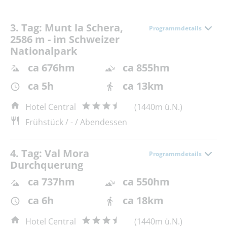
3. Tag: Munt la Schera,
Programmdetails
2586 m - im Schweizer
Nationalpark
ca 676hm
ca 855hm
ca 5h
ca 13km
Hotel Central
(1440m ü.N.)
Frühstück / - / Abendessen
4. Tag: Val Mora
Programmdetails
Durchquerung
ca 737hm
ca 550hm
ca 6h
ca 18km
Hotel Central
(1440m ü.N.)