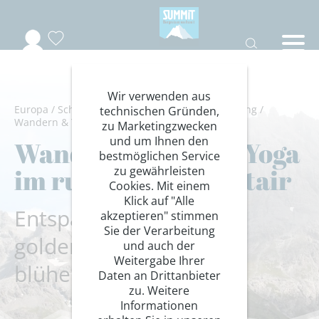
Wir verwenden aus
Europa
/
Schweiz
/
Val Müstair
/
Wandern/Trekking
/
technischen Gründen,
Wandern & Yoga
zu Marketingzwecken
und um Ihnen den
Wanderungen und Yoga
bestmöglichen Service
im ruhigen Val Müstair
zu gewährleisten
Cookies. Mit einem
Klick auf "Alle
Entspannungstage im
akzeptieren" stimmen
Sie der Verarbeitung
goldenen Herbst und
und auch der
Weitergabe Ihrer
blühenden Frühling
Daten an Drittanbieter
zu. Weitere
Informationen