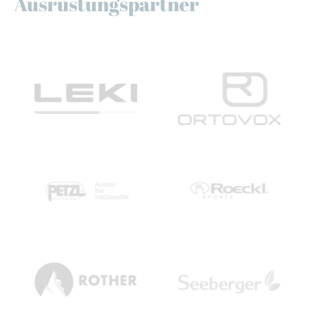
Ausrüstungspartner