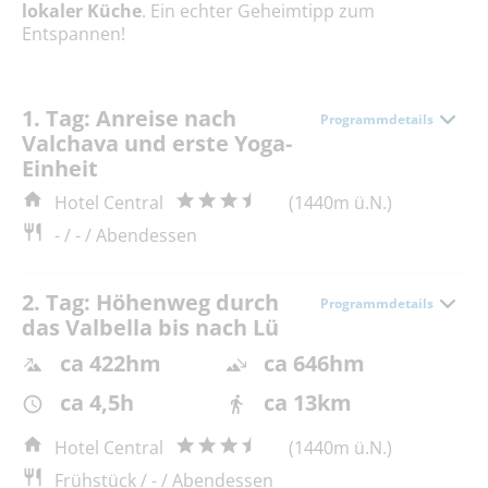
lokaler Küche
. Ein echter Geheimtipp zum
Entspannen!
1. Tag: Anreise nach
Programmdetails
Valchava und erste Yoga-
Einheit
Hotel Central
(1440m ü.N.)
- / - / Abendessen
2. Tag: Höhenweg durch
Programmdetails
das Valbella bis nach Lü
ca 422hm
ca 646hm
ca 4,5h
ca 13km
Hotel Central
(1440m ü.N.)
Frühstück / - / Abendessen