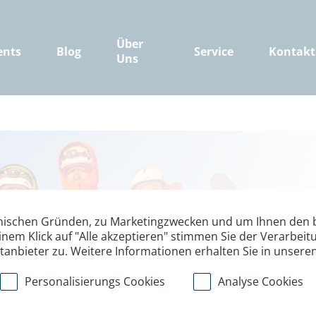
Über
ents
Blog
Service
Kontakt
Uns
nischen Gründen, zu Marketingzwecken und um Ihnen den b
inem Klick auf "Alle akzeptieren" stimmen Sie der Verarbe
6425²Zero Vor
ttanbieter zu. Weitere Informationen erhalten Sie in unsere
Katalogpräsen
Personalisierungs Cookies
Analyse Cookies
Unsere Bergführer Stefan 