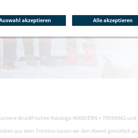
Bergsport-Projekt 6425²ZE
Aktuelles
Auswahl akzeptieren
Alle akzeptieren
nen unsere druckfrischen Kataloge WANDERN + TREKKING un
litäten aus dem Trentino lassen wir den Abend gemütlich au