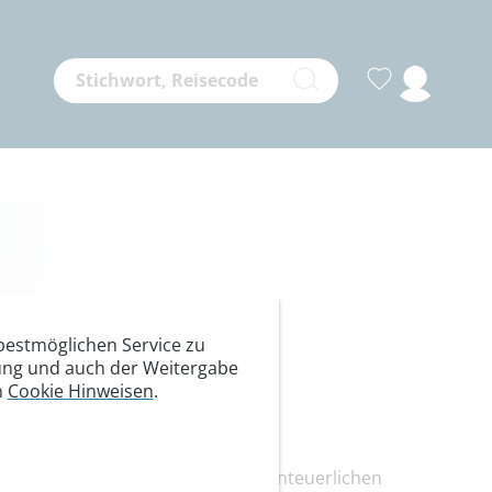
estmöglichen Service zu
itung und auch der Weitergabe
tragsabend +
n
Cookie Hinweisen
.
tation 2019
und Aldo berichten von ihrem abenteuerlichen