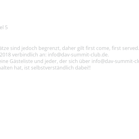
m
l 5
 Plätze sind jedoch begrenzt, daher gilt first come, first serve
.2018
verbindlich an:
info@dav-summit-club.de
.
eine Gästeliste und jeder, der sich über
info@dav-summit-cl
lten hat, ist selbstverständlich dabei!!