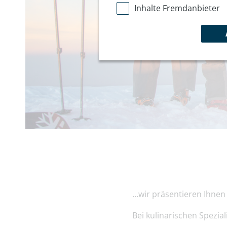
Inhalte Fremdanbieter
...wir präsentieren Ih
Bei kulinarischen Spezia