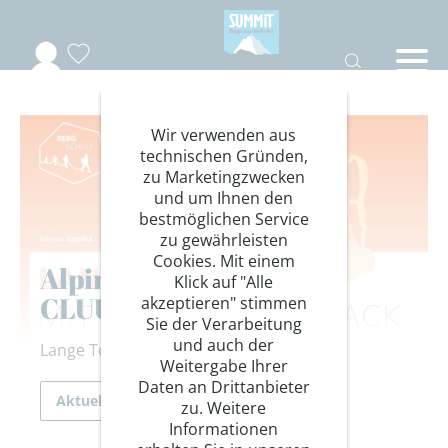
Wir verwenden aus
technischen Gründen,
zu Marketingzwecken
und um Ihnen den
bestmöglichen Service
zu gewährleisten
Cookies. Mit einem
Alpin & DAV SUMMIT
Klick auf "Alle
CLUUB - Bergschule
akzeptieren" stimmen
Sie der Verarbeitung
und auch der
Lange Touren mit kleinen Rucksack
Weitergabe Ihrer
Daten an Drittanbieter
Aktuelles
zu. Weitere
Informationen