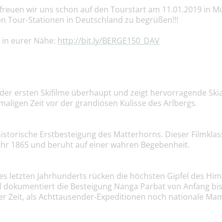
r freuen wir uns schon auf den Tourstart am 11.01.2019 in 
en Tour-Stationen in Deutschland zu begrüßen!!!
s in eurer Nähe:
http://bit.ly/BERGE150_DAV
er der ersten Skifilme überhaupt und zeigt hervorragende Sk
maligen Zeit vor der grandiosen Kulisse des Arlbergs.
istorische Erstbesteigung des Matterhorns. Dieser Filmkla
Jahr 1865 und beruht auf einer wahren Begebenheit.
des letzten Jahrhunderts rücken die höchsten Gipfel des Hima
l dokumentiert die Besteigung Nanga Parbat von Anfang bis
ner Zeit, als Achttausender-Expeditionen noch nationale