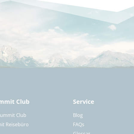
mmit Club
Service
Summit Club
Blog
it Reisebüro
FAQs
Glossar