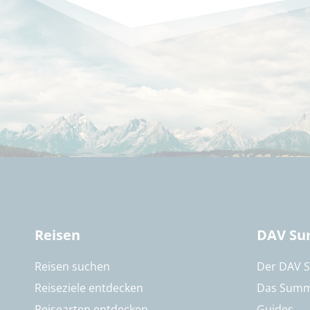
Reisen
DAV Su
Reisen suchen
Der DAV 
Reiseziele entdecken
Das Summ
Reisearten entdecken
Guides