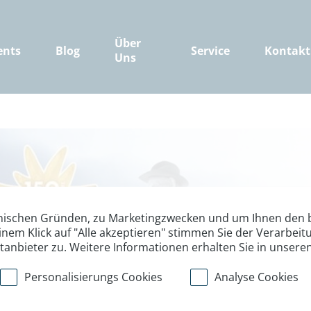
Über
ents
Blog
Service
Kontakt
Uns
nischen Gründen, zu Marketingzwecken und um Ihnen den b
inem Klick auf "Alle akzeptieren" stimmen Sie der Verarbe
ttanbieter zu. Weitere Informationen erhalten Sie in unsere
Berge 150 - Ju
Personalisierungs Cookies
Analyse Cookies
2019 feiert der DAV sein 15
durch Deutschland