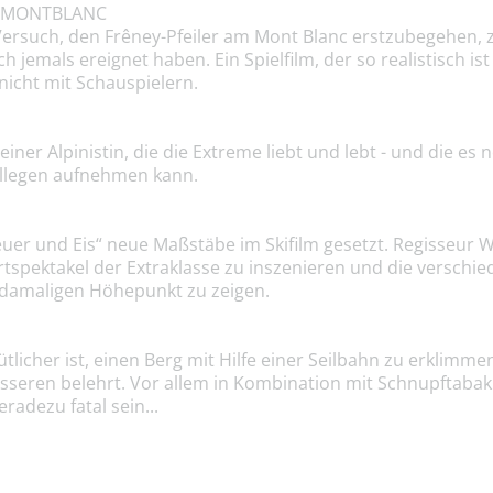
M MONTBLANC
Versuch, den Frêney-Pfeiler am Mont Blanc erstzubegehen, 
ch jemals ereignet haben. Ein Spielfilm, der so realistisch 
 nicht mit Schauspielern.
einer Alpinistin, die die Extreme liebt und lebt - und die es 
ollegen aufnehmen kann.
euer und Eis“ neue Maßstäbe im Skifilm gesetzt. Regisseur Wi
tspektakel der Extraklasse zu inszenieren und die verschie
 damaligen Höhepunkt zu zeigen.
tlicher ist, einen Berg mit Hilfe einer Seilbahn zu erklimme
esseren belehrt. Vor allem in Kombination mit Schnupftabak
adezu fatal sein...