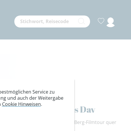
estmöglichen Service zu
itung und auch der Weitergabe
n
Cookie Hinweisen
.
biläumsfilmtour Des Dav
0-jähriges Jubiläum, u.a. mit einer Berg-Filmtour quer