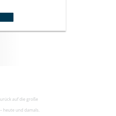
urück auf die große
t – heute und damals.