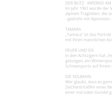
DER BLITZ - INFERNO A
Im Jahr 1961 wurde der 
alpinen Tragödien, die si
- gedreht mit Alpinisten,
TAMARA
„Tamara“ ist das Porträt 
mit ihren männlichen K
FEUER UND EIS
In den Achtzigern hat „F
gelungen, ein Winterspor
Schneesports auf ihrem
DIE SEILBAHN
Wer glaubt, dass es gemü
Zeichentrickfilm eines B
einer maroden Gondel ger