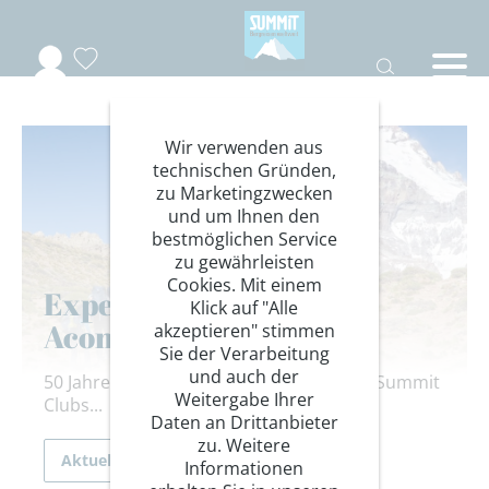
Wir verwenden aus
technischen Gründen,
zu Marketingzwecken
und um Ihnen den
bestmöglichen Service
zu gewährleisten
Cookies. Mit einem
Expeditionsnews -
Klick auf "Alle
Aconcagua, 6962 M
akzeptieren" stimmen
Sie der Verarbeitung
und auch der
50 Jahre nach der ersten Expedition des Summit
Weitergabe Ihrer
Clubs...
Daten an Drittanbieter
zu. Weitere
Aktuelles
Informationen