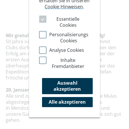
erhalten Sie in unseren
Cookie Hinweisen
.
Essentielle
Cookies
Personalisierungs
Wir gratulieren herzlichst zum Gipfelerfolg!
Cookies
50 Jahre nach der ersten Expedition des Summit
Clubs dürfen wir uns mit unserer Gruppe über den
Analyse Cookies
Erfolg am Aconcagua freuen. Expeditionsleiter der
ersten Auslandsbergfahrt des Summit Clubs
Inhalte
überhaupt war 1969 Hermann Wolf - 2019 war das
Fremdanbieter
Expeditionsteam mit unserem Bergführer Stefan
Fritsche unterwegs.
Auswahl
akzeptieren
20. Januar 2019
Alle sind zusammen zum Basecamp Plaza de Mulas
abgestiegen und weiter nach Los Penitentes.
Alle akzeptieren
In Mendoza freuen sich die drei Teilnehmer und
unsere Guides über den Erfolg und lassen es sich gut
gehen.