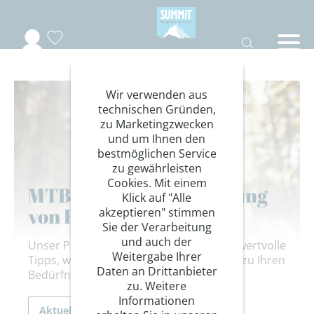
Wir verwenden aus
technischen Gründen,
zu Marketingzwecken
und um Ihnen den
bestmöglichen Service
zu gewährleisten
Cookies. Mit einem
MTB-Handschuh Beratung
Klick auf "Alle
von Roeckl
akzeptieren" stimmen
Sie der Verarbeitung
und auch der
Unser Partner Roeckl Sports gibt Ihnen wertvolle
Weitergabe Ihrer
Tipps, welche MTB-Handschuhe optimal zu Ihren
Daten an Drittanbieter
Bedürfnissen und Ihrem Fahrstil passen
zu. Weitere
Informationen
Aktuelles