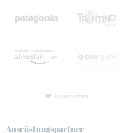
Ausrüstungspartner