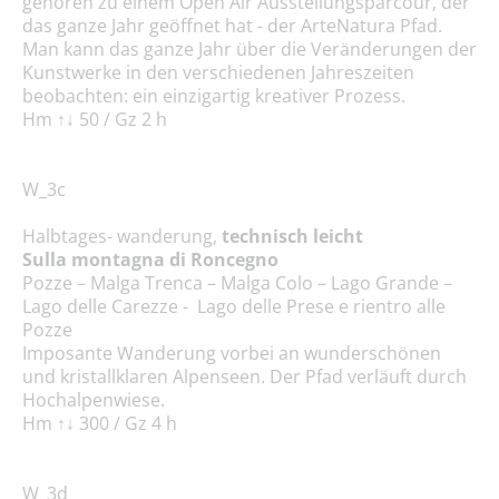
gehören zu einem Open Air Ausstellungsparcour, der
das ganze Jahr geöffnet hat - der ArteNatura Pfad.
Man kann das ganze Jahr über die Veränderungen der
Kunstwerke in den verschiedenen Jahreszeiten
beobachten: ein einzigartig kreativer Prozess.
Hm ↑↓ 50 / Gz 2 h
W_3c
Halbtages- wanderung,
technisch leicht
Sulla montagna di Roncegno
Pozze – Malga Trenca – Malga Colo – Lago Grande –
Lago delle Carezze - Lago delle Prese e rientro alle
Pozze
Imposante Wanderung vorbei an wunderschönen
und kristallklaren Alpenseen. Der Pfad verläuft durch
Hochalpenwiese.
Hm ↑↓ 300 / Gz 4 h
W_3d