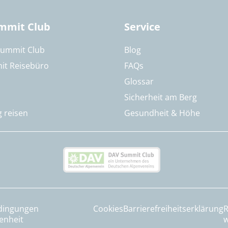
mmit Club
Service
Summit Club
Blog
it Reisebüro
FAQs
Glossar
Sicherheit am Berg
g reisen
Gesundheit & Höhe
dingungen
Cookies
Barrierefreiheitserklärung
R
enheit
w