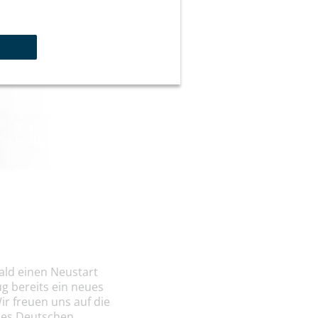
bald einen Neustart
g bereits ein neues
r freuen uns auf die
 des Deutschen