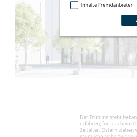
Inhalte Fremdanbieter
Der Frühling steht bekan
erfahren, für uns beim 
Zeitalter. Ostern ziehe
räumliche Nähe zu den v