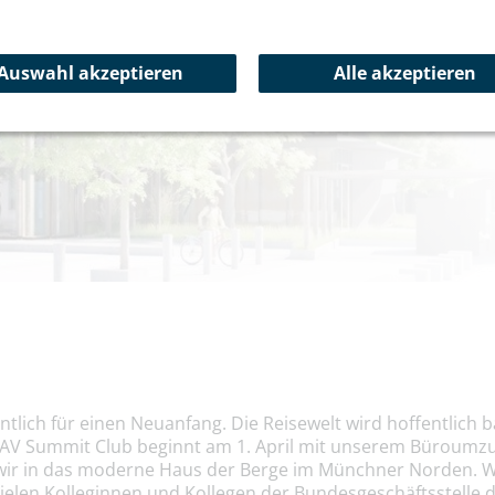
Aktuelles
Auswahl akzeptieren
Alle akzeptieren
ntlich für einen Neuanfang. Die Reisewelt wird hoffentlich 
DAV Summit Club beginnt am 1. April mit unserem Büroumzu
n wir in das moderne Haus der Berge im Münchner Norden. Wi
ielen Kolleginnen und Kollegen der Bundesgeschäftsstelle