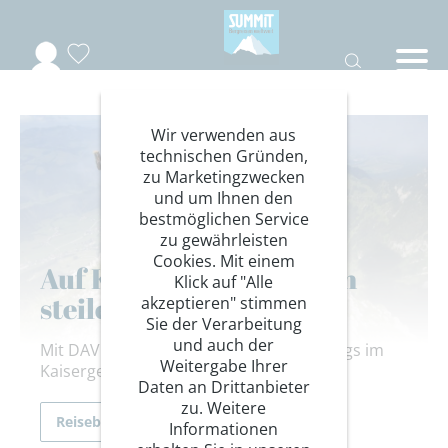
Wir verwenden aus
technischen Gründen,
zu Marketingzwecken
und um Ihnen den
bestmöglichen Service
zu gewährleisten
Cookies. Mit einem
Auf Klettersteigen durch
Klick auf "Alle
steile Felswände
akzeptieren" stimmen
Sie der Verarbeitung
und auch der
Mit DAV Summit Club und WWF unterwegs im
Weitergabe Ihrer
Kaisergebirge der Nördlichen Kalkalpen
Daten an Drittanbieter
zu. Weitere
Reiseberichte
Informationen