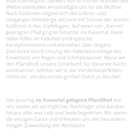
Walchsee-Region, flankiert von schroffen Wänden des
Wettersteinkalkes entschädigte uns für die Mühsal.
Nach Südosten zeigten sich die Loferer- und
Leoganger-Steinberge, letztere mit Schnee der letzten
Kaltfront in den Gipfellagen. Auf einen von „Karren“
geprägten Pfad ging es hinunter ins Kaisertal. Diese
tiefen Rillen im Kalkstein sind typische
Karstphänomene und entstehen über längere
Zeiträume durch Lösung des Kalksteins infolge des
Einwirkens von Regen und Schmelzwasser. Bevor wir
den Pfandlhof, unsere Unterkunft für die erste Nacht,
ansteuerten, kehrten wir in der Vorderkaiserfelden-
Hütte ein, um den ersten großen Durst zu löschen.
Der lauschig
im Kaisertal gelegene Pfandlhof
bot
uns später ein vorzügliches Nachtlager und darüber
hinaus alles was Leib und Seele begehrten. Wir waren
die einzigen Gäste und erfreuten uns der besonders
innigen Zuwendung der Wirtsleute.