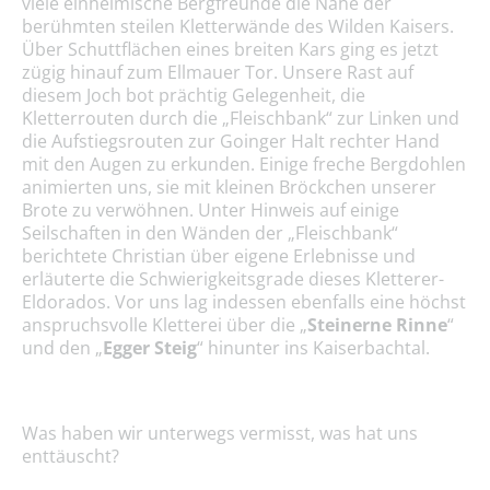
viele einheimische Bergfreunde die Nähe der
berühmten steilen Kletterwände des Wilden Kaisers.
Über Schuttflächen eines breiten Kars ging es jetzt
zügig hinauf zum Ellmauer Tor. Unsere Rast auf
diesem Joch bot prächtig Gelegenheit, die
Kletterrouten durch die „Fleischbank“ zur Linken und
die Aufstiegsrouten zur Goinger Halt rechter Hand
mit den Augen zu erkunden. Einige freche Bergdohlen
animierten uns, sie mit kleinen Bröckchen unserer
Brote zu verwöhnen. Unter Hinweis auf einige
Seilschaften in den Wänden der „Fleischbank“
berichtete Christian über eigene Erlebnisse und
erläuterte die Schwierigkeitsgrade dieses Kletterer-
Eldorados. Vor uns lag indessen ebenfalls eine höchst
anspruchsvolle Kletterei über die „
Steinerne Rinne
“
und den „
Egger Steig
“ hinunter ins Kaiserbachtal.
Was haben wir unterwegs vermisst, was hat uns
enttäuscht?