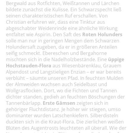
Bergwald aus Rotfichten, Weißtannen und Lärchen
bildete zunächst die Kulisse. Ein Schwarzspecht ließ
seinen charakteristischen Ruf erschallen. Von
Christian erfuhren wir, dass eine Tinktur aus
abgeschabter Weidenrinde eine ähnliche Wirkung
entfaltet wie Aspirin. Den Saft des
Roten Holunders
solle man nur in geringen Mengen dem Schwarzen
Holundersaft zugeben, da er in größeren Anteilen
seifig schmeckt. Ebereschen und Bergahorne
mischten sich in die Nadelholzbestände. Eine
üppige
Hochstauden-Flora
aus Wiesenbärenklau, Grauem
Alpendost und Langstieligen Enzian – er war bereits
verblüht – säumte unseren Pfad. In feuchten Mulden
der Almweiden wuchsen auch Seidelbast und
Wollgrasflocken. Dort, wo die Fichten und Tannen
dichter standen, gedieh an feuchten Böschungen der
Tannenbärlapp.
Erste Gämsen
zeigten sich in
gehöriger Fluchtdistanz. Je höher wir stiegen, umso
dominanter wurden Latschenkiefern. Silberdisteln
duckten sich in die Kraut-Flora. Die zierlichen weißen
Blüten des Augentrosts leuchteten all überall. Wie der