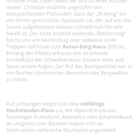
unseren Pfad. Oben ließen wir uns zu einer Brotzeit
nieder. Christian erzählte angesichts von
entsprechenden Pilzfunden, dass der „Brätling“ ein
von Hirten geschätzter Speisepilz sei, der auf von der
Sonne aufgeheiztem Gestein schnell zum Verzehr
bereit ist. Der nicht endend wollende „Bettlersteig“
führte uns am Nachmittag über teilweise steile
Treppen tief hinab zum
Anton-Karg-Haus
(829 m).
Entlang des Pfades erfreute das strahlende
Dunkelblau des Schwalbenwurz-Enzians stets aufs
Neue unsere Augen. Der Ruf des Buntspechtes war in
von Buchen dominierten Bereichen des Bergwaldes
zu hören.
Auf Lichtungen zeigte sich eine
vielfältige
Hochstauden-Flora
u.a. mit Alpen-Kreuzkraut,
Stacheliger Kratzdistel, Alpendost oder Johanniskraut.
An umgestürzten Bäumen hatten sich als
Destruenten zahlreiche Baumpilze angesiedelt.