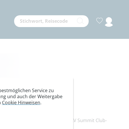
estmöglichen Service zu
itung und auch der Weitergabe
n
Cookie Hinweisen
.
t Der Berber
erse erleben die Teilnehmer der DAV Summit Club-
ielfalt des Hohen Atlas in Marokko.