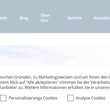
Über
ents
Blog
Service
Kontakt
Uns
nischen Gründen, zu Marketingzwecken und um Ihnen den b
inem Klick auf "Alle akzeptieren" stimmen Sie der Verarbe
ttanbieter zu. Weitere Informationen erhalten Sie in unsere
Durch Die Wel
Personalisierungs Cookies
Analyse Cookies
Bei der großen Atlas-Trav
Reise die landschaftliche V