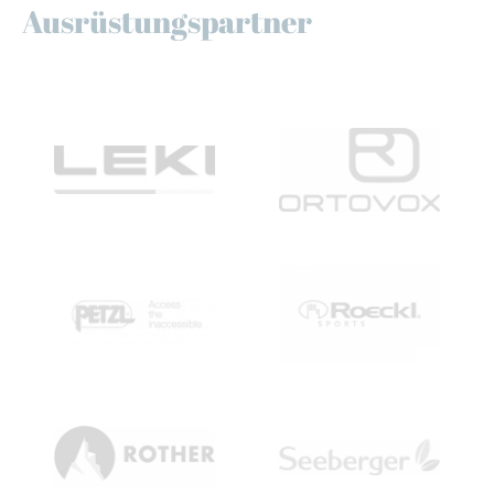
Ausrüstungspartner