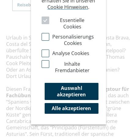
erhalten Sie in unseren
Reiseberichte
Cookie Hinweisen
.
Essentielle
Cookies
Personalisierungs
Urlaub in Spanien, woran denkt man? An Costa Brava,
Cookies
Costa del Sol, Teneriffa, Mallorca, Ballermann,
überfüllte Strände, Kampf um Liegen am Hotelpool?
Analyse Cookies
Pauschalreisen und aktuell vielleicht an die Thomas
Cook Pleite?
Inhalte
Oder an Asturien? Wo liegt das? Auch in Spanien?
Fremdanbieter
Dort Urlaub machen, warum? ?
Auswahl
Diesen Fragen widmete sich die
Erkundungstour für
akzeptieren
Fachübungsleiter des DAV nach Asturien
, das auch
“Spaniens wilder Norden“ heißt. Das Gebiet zwischen
der Nordküste Spaniens am Atlantik , auch “grüne
Alle akzeptieren
Küste“ genannt und dem Gebirgszug “Cordillera
Cantabrica“ gelegen, ist politisch eine autonome
Gemeinschaft, das “Principado (Fürstentum) de
Asturias“. Sein Fürst, traditionell der spanische