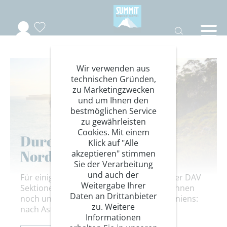
Wir verwenden aus
technischen Gründen,
zu Marketingzwecken
und um Ihnen den
bestmöglichen Service
zu gewährleisten
Cookies. Mit einem
Durch Spaniens Wilden
Klick auf "Alle
Norden
akzeptieren" stimmen
Sie der Verarbeitung
und auch der
Für einige Fachübungsleiter verschiedener DAV
Weitergabe Ihrer
Sektionen ging es im September in eine ihnen
Daten an Drittanbieter
noch unbekannte Region im Norden Spaniens:
zu. Weitere
nach Asturien
Informationen