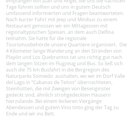
empfangen von Juan und Angel, die uns die nächsten
Tage führen sollten und uns in gutem Deutsch
umfassend informierten und Fragen beantworteten.
Nach kurzer Fahrt mit Jeep und Minibus zu einem
Restaurant genossen wir ein Mittagessen mit
regionaltypischen Speisen, an dem auch Delfina
teilnahm. Sie hatte für die regionale
Tourismusbehörde unsere Quartiere organisiert. Die
4 Kilometer lange Wanderung an den Stränden von
Playón und Los Quebrantos tat uns richtig gut nach
dem langen Sitzen im Flugzeug und Bus. So ließ sich
auch die 75 km Busfahrt in die Bergregion des
Naturparks Somiedo aushalten, wo wir im Dorf Valle
del Lago in “Cabanas de Teitos“ übernachteten,
Steinhütten, die mit Zweigen von Besenginster
gedeckt sind, ähnlich strohgedeckten Häusern
hierzulande. Bei einem leckeren Viergänge
Abendessen und gutem Vino tinto ging der Tag zu
Ende und wir ins Bett.