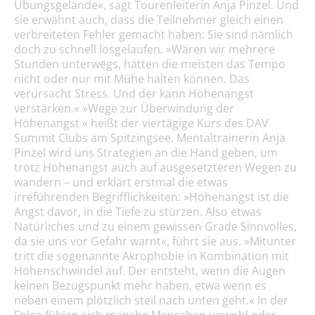
Übungsgelände«, sagt Tourenleiterin Anja Pinzel. Und
sie erwähnt auch, dass die Teilnehmer gleich einen
verbreiteten Fehler gemacht haben: Sie sind nämlich
doch zu schnell losgelaufen. »Wären wir mehrere
Stunden unterwegs, hätten die meisten das Tempo
nicht oder nur mit Mühe halten können. Das
verursacht Stress. Und der kann Höhenangst
verstärken.« »Wege zur Überwindung der
Höhenangst « heißt der viertägige Kurs des DAV
Summit Clubs am Spitzingsee. Mentaltrainerin Anja
Pinzel wird uns Strategien an die Hand geben, um
trotz Höhenangst auch auf ausgesetzteren Wegen zu
wandern – und erklärt erstmal die etwas
irreführenden Begrifflichkeiten: »Höhenangst ist die
Angst davor, in die Tiefe zu stürzen. Also etwas
Natürliches und zu einem gewissen Grade Sinnvolles,
da sie uns vor Gefahr warnt«, führt sie aus. »Mitunter
tritt die sogenannte Akrophobie in Kombination mit
Höhenschwindel auf. Der entsteht, wenn die Augen
keinen Bezugspunkt mehr haben, etwa wenn es
neben einem plötzlich steil nach unten geht.« In der