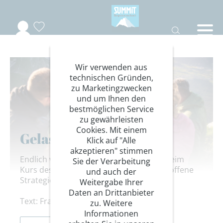
Wir verwenden aus
technischen Gründen,
zu Marketingzwecken
und um Ihnen den
bestmöglichen Service
zu gewährleisten
Cookies. Mit einem
Gelassen am Abgrund
Klick auf "Alle
akzeptieren" stimmen
Endlich wieder unbeschwert wandern: Beim
Sie der Verarbeitung
Kurs des DAV Summit Clubs lernen Betroffene
und auch der
Strategien im Umgang mit Höhenangst.
Weitergabe Ihrer
Daten an Drittanbieter
Text: Franziska Haack
zu. Weitere
Informationen