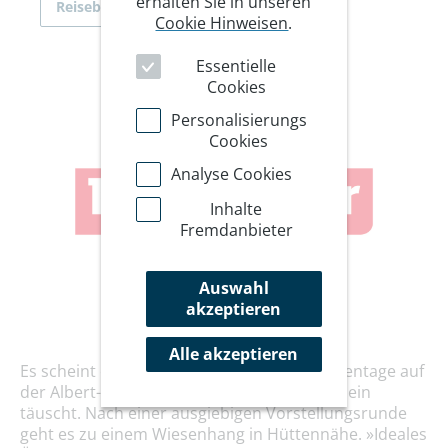
erhalten Sie in unseren
Reiseberichte
Cookie Hinweisen
.
Essentielle
Cookies
Personalisierungs
Cookies
Analyse Cookies
Inhalte
Fremdanbieter
Auswahl
akzeptieren
Alle akzeptieren
Es scheint ein gemütlicher Start in die Tourentage auf
der Albert-Link-Hütte zu sein – aber der Schein
täuscht. Nach einer ausgiebigen Vorstellungsrunde
geht es zu einem Wiesenhang in Hüttennähe. »Ideales