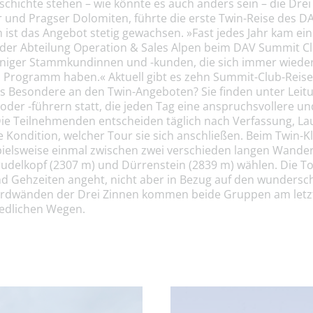
chichte stehen – wie könnte es auch anders sein – die Drei
 und Pragser Dolomiten, führte die erste Twin-Reise des D
em ist das Angebot stetig gewachsen. »Fast jedes Jahr kam ei
 der Abteilung Operation & Sales Alpen beim DAV Summit Cl
einiger Stammkundinnen und -kunden, die sich immer wiede
m Programm haben.« Aktuell gibt es zehn Summit-Club-Reis
as Besondere an den Twin-Angeboten? Sie finden unter Leit
der -führern statt, die jeden Tag eine anspruchsvollere un
Die Teilnehmenden entscheiden täglich nach Verfassung, L
Kondition, welcher Tour sie sich anschließen. Beim Twin-K
pielsweise einmal zwischen zwei verschieden langen Wand
delkopf (2307 m) und Dürrenstein (2839 m) wählen. Die T
 Gehzeiten angeht, nicht aber in Bezug auf den wundersc
rdwänden der Drei Zinnen kommen beide Gruppen am letz
iedlichen Wegen.