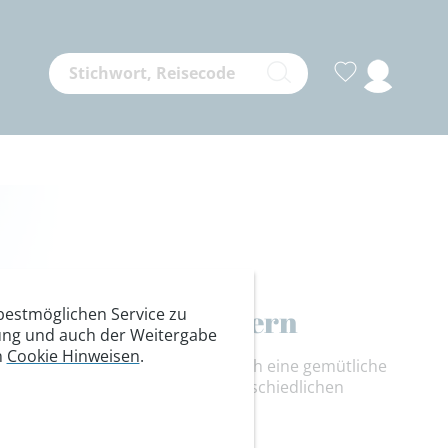
sen, separat wandern
estmöglichen Service zu
itung und auch der Weitergabe
n
Cookie Hinweisen
.
s DAV Summit Clubs gibt es täglich eine gemütliche
Tour. Gerade für Paare mit unterschiedlichen