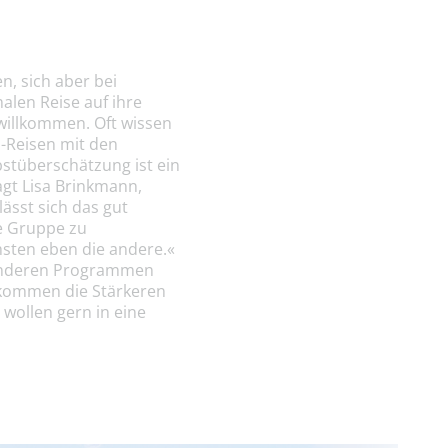
n, sich aber bei
alen Reise auf ihre
willkommen. Oft wissen
n-Reisen mit den
bstüberschätzung ist ein
gt Lisa Brinkmann,
sst sich das gut
ne Gruppe zu
hsten eben die andere.«
i anderen Programmen
 kommen die Stärkeren
 wollen gern in eine