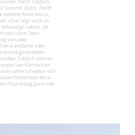
 Zinnen. Nach Toblach,
AV Summit Clubs. Zwölf
ne weitere Reise dazu«,
ub. »Das liegt auch an
r erkundigt haben, ob
en nach dem Twin-
ung von zwei
d eine einfache oder
aune und generellem
lassiker Toblach können
erungen am Karnischen
ouren unterscheiden sich
hönen Dolomiten-Blick.
ten Tourentag ganz nah