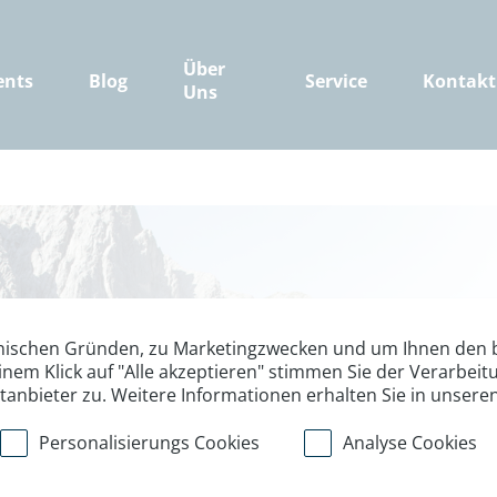
Über
ents
Blog
Service
Kontakt
Uns
Gemeinsam rei
nischen Gründen, zu Marketingzwecken und um Ihnen den b
inem Klick auf "Alle akzeptieren" stimmen Sie der Verarbe
ttanbieter zu. Weitere Informationen erhalten Sie in unsere
Bei den Twin-Angeboten de
und eine anspruchsvollere 
Personalisierungs Cookies
Analyse Cookies
Ambitionen ist das ideal.