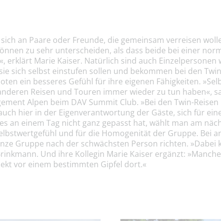
 sich an Paare oder Freunde, die gemeinsam verreisen wolle
nnen zu sehr unterscheiden, als dass beide bei einer norm
erklärt Marie Kaiser. Natürlich sind auch Einzelpersonen 
e sie sich selbst einstufen sollen und bekommen bei den Twi
ten ein besseres Gefühl für ihre eigenen Fähigkeiten. »Sel
anderen Reisen und Touren immer wieder zu tun haben«, sa
ment Alpen beim DAV Summit Club. »Bei den Twin-Reisen lä
 auch hier in der Eigenverantwortung der Gäste, sich für ei
es an einem Tag nicht ganz gepasst hat, wählt man am näc
 Selbstwertgefühl und für die Homogenität der Gruppe. Be
anze Gruppe nach der schwächsten Person richten. »Dabei
Brinkmann. Und ihre Kollegin Marie Kaiser ergänzt: »Manche
ekt vor einem bestimmten Gipfel dort.«