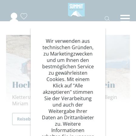
Wir verwenden aus
technischen Gründen,
zu Marketingzwecken
und um Ihnen den
bestmöglichen Service
zu gewährleisten
Cookies. Mit einem
Hoch hinaus am Dachstein
Klick auf "Alle
akzeptieren" stimmen
Klettersteige & Gletscher mit unserer Kollegin
Sie der Verarbeitung
Miriam
und auch der
Weitergabe Ihrer
Daten an Drittanbieter
Reiseberichte
zu. Weitere
Informationen