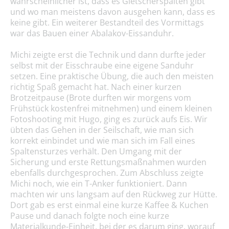
wahrscheinlicher ist, dass es Gletscherspalten gibt
und wo man meistens davon ausgehen kann, dass es
keine gibt. Ein weiterer Bestandteil des Vormittags
war das Bauen einer Abalakov-Eissanduhr.
Michi zeigte erst die Technik und dann durfte jeder
selbst mit der Eisschraube eine eigene Sanduhr
setzen. Eine praktische Übung, die auch den meisten
richtig Spaß gemacht hat. Nach einer kurzen
Brotzeitpause (Brote durften wir morgens vom
Frühstück kostenfrei mitnehmen) und einem kleinen
Fotoshooting mit Hugo, ging es zurück aufs Eis. Wir
übten das Gehen in der Seilschaft, wie man sich
korrekt einbindet und wie man sich im Fall eines
Spaltensturzes verhält. Den Umgang mit der
Sicherung und erste Rettungsmaßnahmen wurden
ebenfalls durchgesprochen. Zum Abschluss zeigte
Michi noch, wie ein T-Anker funktioniert. Dann
machten wir uns langsam auf den Rückweg zur Hütte.
Dort gab es erst einmal eine kurze Kaffee & Kuchen
Pause und danach folgte noch eine kurze
Materialkunde-Einheit, bei der es darum ging, worauf