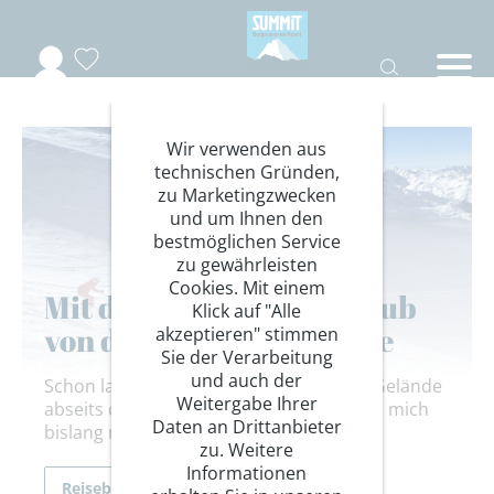
Wir verwenden aus
technischen Gründen,
zu Marketingzwecken
und um Ihnen den
bestmöglichen Service
zu gewährleisten
Cookies. Mit einem
Mit dem DAV Summit Club
Klick auf "Alle
von der Piste ins Gelände
akzeptieren" stimmen
Sie der Verarbeitung
und auch der
Schon lange reizt mich das unberührte Gelände
Weitergabe Ihrer
abseits der Piste, hinein getraut habe ich mich
Daten an Drittanbieter
bislang nicht
zu. Weitere
Informationen
Reiseberichte