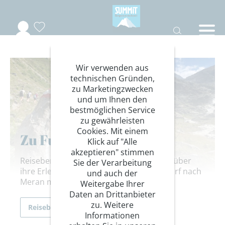
Wir verwenden aus
technischen Gründen,
zu Marketingzwecken
und um Ihnen den
bestmöglichen Service
zu gewährleisten
Cookies. Mit einem
Zu Fuß über die Alpen
Klick auf "Alle
akzeptieren" stimmen
Reisebericht von unserer Kollegin Marie über
Sie der Verarbeitung
ihre Erlebnisse auf dem E5 von Oberstdorf nach
und auch der
Meran mit den Young Summits.
Weitergabe Ihrer
Daten an Drittanbieter
zu. Weitere
Reiseberichte
Informationen