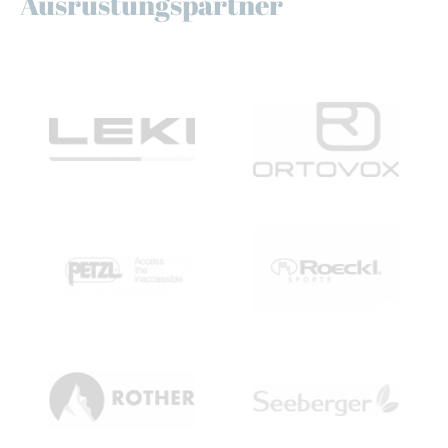
Ausrüstungspartner