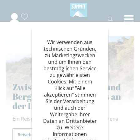
Wir verwenden aus
technischen Gründen,
zu Marketingzwecken
und um Ihnen den
bestmöglichen Service
zu gewährleisten
Cookies. Mit einem
Zwischen Antike, Meer und
Klick auf "Alle
Bergpfaden – unterwegs an
akzeptieren" stimmen
Sie der Verarbeitung
der Lykischen Küste
und auch der
Weitergabe Ihrer
Ein Reisebericht von unserer Kollegin Verena
Daten an Drittanbieter
zu. Weitere
Informationen
Reiseberichte